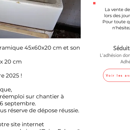
La vente des
lors des jo
Pour toute 
n'hésite
Séduit
céramique 45x60x20 cm et son
L'adhésion don
 x 20 cm
Adhé
e 2025 !
Voir les a
que,
réemploi sur chantier à
26 septembre.
us réserve de dépose réussie.
tre site internet