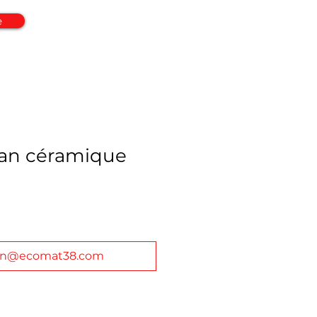
e
plan céramique
in@ecomat38.com