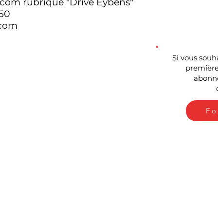
com rubrique "Drive Eybens"
 50
.com
S
i vous souh
première
abonne
Fo