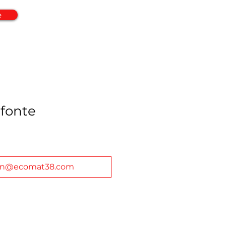
e
fonte
in@ecomat38.com