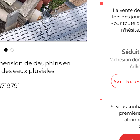
La vente des
lors des jo
Pour toute 
n'hésite
Séduit
L'adhésion don
imension de dauphins en
Adhé
des eaux pluviales.
Voir les a
6719791
S
i vous souh
première
abonne