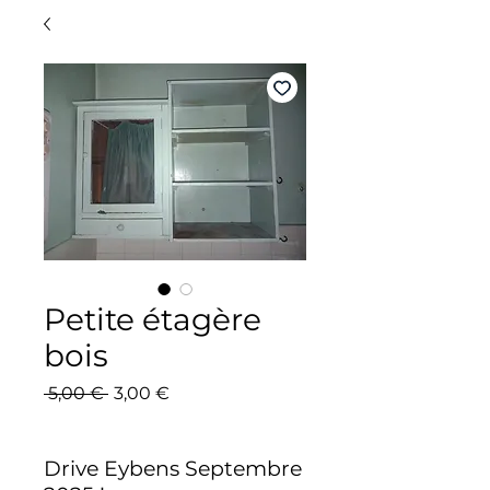
Petite étagère
bois
Prix
Prix
 5,00 € 
3,00 €
original
promotionnel
Drive Eybens Septembre