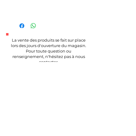
La vente des produits se fait sur place
lors des jours d'ouverture du magasin.
Pour toute question ou
renseignement, n'hésitez pas à nous
contacter.
Séduits par notre projet ?
L'adhésion donne aussi droit à des avantages
Adhésion à partir de 10€
Voir les avantages et adhérer
S
i vous souhaitez être informé en
avant première de bons plans EcoMat,