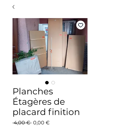
Planches
Étagères de
placard finition
Prix
Prix
 4,00 € 
0,00 €
original
promotionnel